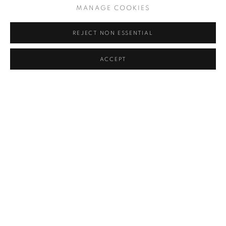
运动理解为“实践领域”和“批判性辩论”，其主要目的是创造一种符合
MANAGE COOKIES
时代需求的艺术。
REJECT NON ESSENTIAL
在 1960 年代初期，极简主义作为一种新的艺术运动出现。在形式
ACCEPT
上，它没有使用现代材料和工业生产方式，而是特别关注艺术的空
间品质。在 1960 年代后期，社会日益政治化引发了对艺术的理解和
创作方式的重大变化。极简主义被赋予了意义，并且它的工具被扩
展了参与性元素。哲学、政治、科学和对社会问题的批判性考察成
为被剖析、分析和以特定方式呈现的重要主题。
对抗与态度成为极简主义的核心关注点；在那个社会、政治和科学
一直处于持续发酵、即兴创作和动荡的时代，这些品质并没有那么
突出在当今社会。属性、传统身份和价值观不再是可靠的参考，因
为它们必须不断地重新思考。词语、定义和确定性都失效，没有什