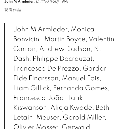
John M Armleder
,
Untitled (FS0)
, 1998
观看作品
John M Armleder, Monica
Bonvicini, Martin Boyce, Valentin
Carron, Andrew Dadson, N.
Dash, Philippe Decrauzat,
Francesco De Prezzo, Gardar
Eide Einarsson, Manuel Fois,
Liam Gillick, Fernanda Gomes,
Francesco João, Tarik
Kiswanson, Alicja Kwade, Beth
Letain, Meuser, Gerold Miller,
Olivier Mosset, Gerwald